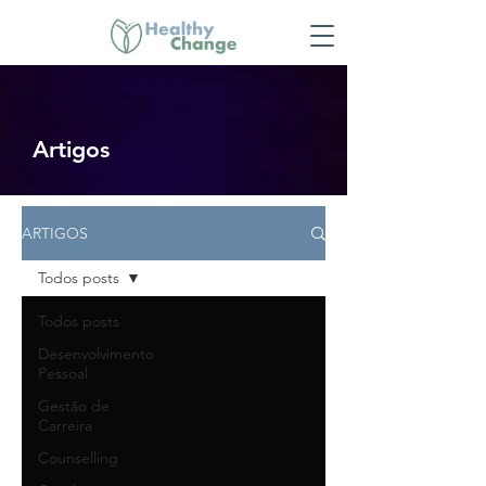
Artigos
ARTIGOS
Todos posts
Todos posts
Desenvolvimento
Pessoal
Gestão de
Carreira
Counselling