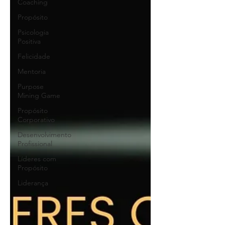
Coaching
Propósito
Psicologia
Positiva
Felicidade
Mentoria
Purpose
Mining Game
Propósito
Corporativo
Desenvolvimento
Profissional
Líderes com
Propósito
Liderança