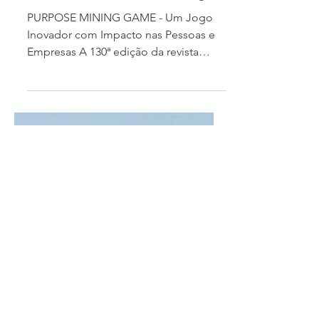
Entrevista com Carla Gouveia
na Human Resources Portugal
PURPOSE MINING GAME - Um Jogo
Inovador com Impacto nas Pessoas e
Empresas A 130ª edição da revista
Human Resources Portugal entrevistou
a...